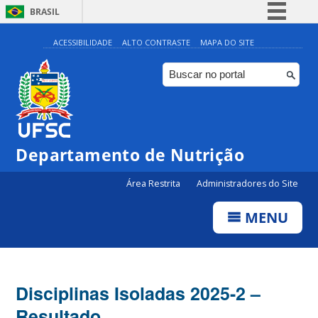
BRASIL
Simplifique!
ACESSIBILIDADE
ALTO CONTRASTE
MAPA DO SITE
Comunica BR
Participe
Acesso à informação
Legislação
Departamento de Nutrição
Canais
Área Restrita
Administradores do Site
MENU
Disciplinas Isoladas 2025-2 –
Resultado