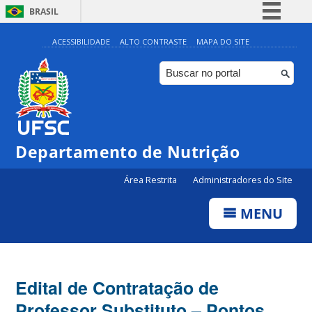
BRASIL
Simplifique!
ACESSIBILIDADE
ALTO CONTRASTE
MAPA DO SITE
Comunica BR
Participe
Acesso à informação
Legislação
Departamento de Nutrição
Canais
Área Restrita
Administradores do Site
MENU
Edital de Contratação de
Professor Substituto – Pontos