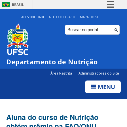
BRASIL
Simplifique!
ACESSIBILIDADE
ALTO CONTRASTE
MAPA DO SITE
Comunica BR
Participe
Acesso à informação
Legislação
Departamento de Nutrição
Canais
Área Restrita
Administradores do Site
MENU
Aluna do curso de Nutrição
obtém prêmio na FAO/ONU