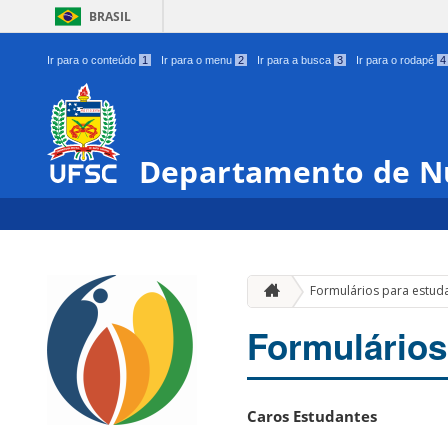
BRASIL
Ir para o conteúdo
1
Ir para o menu
2
Ir para a busca
3
Ir para o rodapé
4
Departamento de N
Formulários para estud
Formulários
Caros Estudantes