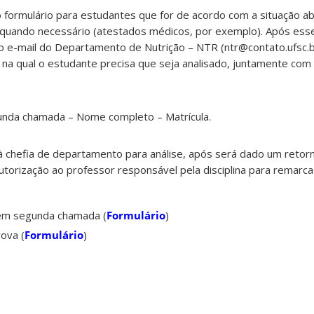
 formulário para estudantes que for de acordo com a situação ab
quando necessário (atestados médicos, por exemplo). Após ess
o e-mail do Departamento de Nutrição – NTR (ntr@contato.ufsc.b
o na qual o estudante precisa que seja analisado, juntamente co
gunda chamada – Nome completo – Matrícula.
 chefia de departamento para análise, após será dado um retor
torização ao professor responsável pela disciplina para remarca
o em segunda chamada (
Formulário
)
ova (
Formulário
)