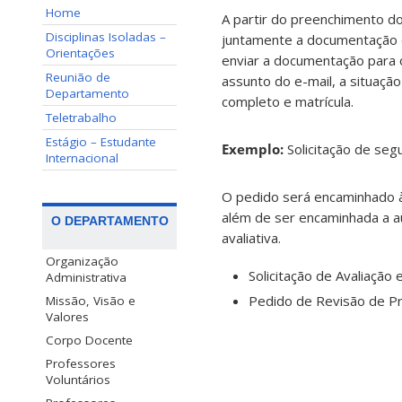
Home
A partir do preenchimento do
Disciplinas Isoladas –
juntamente a documentação 
Orientações
enviar a documentação para 
Reunião de
assunto do e-mail, a situaçã
Departamento
completo e matrícula.
Teletrabalho
Estágio – Estudante
Exemplo:
Solicitação de se
Internacional
O pedido será encaminhado à
além de ser encaminhada a au
O DEPARTAMENTO
avaliativa.
Organização
Solicitação de Avaliaçã
Administrativa
Pedido de Revisão de Pr
Missão, Visão e
Valores
Corpo Docente
Professores
Voluntários