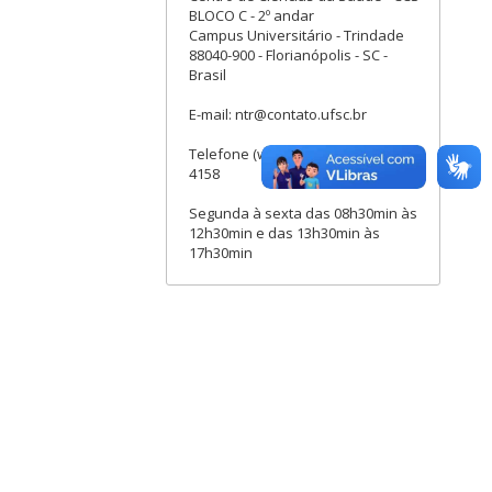
BLOCO C - 2º andar
Campus Universitário - Trindade
88040-900 - Florianópolis - SC -
Brasil
E-mail: ntr@contato.ufsc.br
Telefone (whatsapp): (48) 3721-
4158
Segunda à sexta das 08h30min às
12h30min e das 13h30min às
17h30min