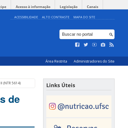
cipe
Acesso à informação
Legislação
Canais
ACESSIBILIDADE
ALTO CONTRASTE
MAPA DO SITE
Área Restrita
Administradores do Site
II (NTR 5614)
Links Úteis
s de