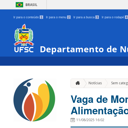
BRASIL
Ir para o conteúdo
1
Ir para o menu
2
Ir para a busca
3
Ir para o rodapé
4
Departamento de N
Notícias
Sem categ
Vaga de Mon
Alimentação
11/08/2025 16:02