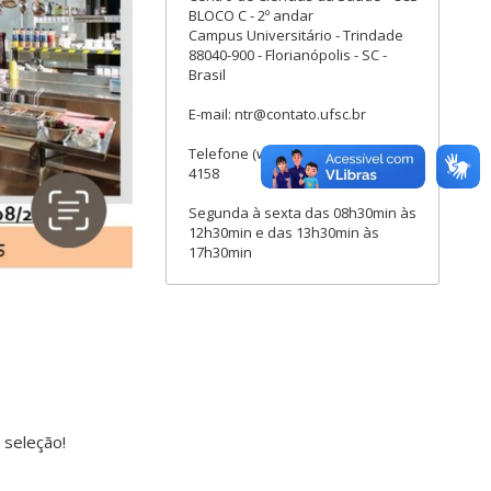
BLOCO C - 2º andar
Campus Universitário - Trindade
88040-900 - Florianópolis - SC -
Brasil
E-mail: ntr@contato.ufsc.br
Telefone (whatsapp): (48) 3721-
4158
Segunda à sexta das 08h30min às
12h30min e das 13h30min às
17h30min
 seleção!